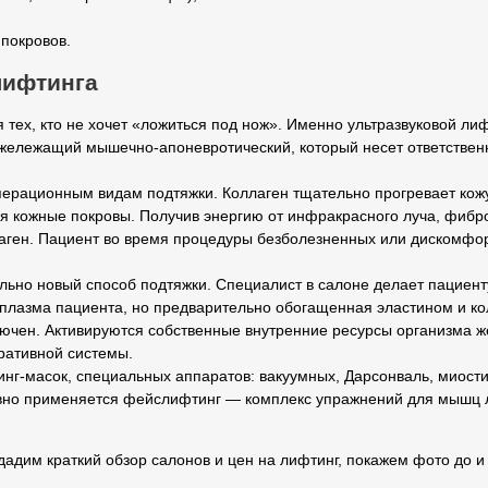
покровов.
лифтинга
тех, кто не хочет «ложиться под нож». Именно ультразвуковой ли
ижележащий мышечно-апоневротический, который несет ответствен
операционным видам подтяжки. Коллаген тщательно прогревает ко
я кожные покровы. Получив энергию от инфракрасного луча, фибр
лаген. Пациент во время процедуры безболезненных или дискомфо
ьно новый способ подтяжки. Специалист в салоне делает пациенту
 плазма пациента, но предварительно обогащенная эластином и ко
лючен. Активируются собственные внутренние ресурсы организма
ративной системы.
нг-масок, специальных аппаратов: вакуумных, Дарсонваль, миост
ивно применяется фейслифтинг — комплекс упражнений для мышц 
дадим краткий обзор салонов и цен на лифтинг, покажем фото до и