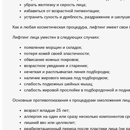
убрать желтизну и серость лица;
избавиться от возрастной пигментации;
устранить сухость и дряблость, раздражение и шелуш
Как и любая косметическая процедура, лифтинг имеет свои 
Лифтинг лица уместен в следующих случаях:
появление морщин и складок;
потеря кожей своей эластичности;
обвисание кожных покровов;
возрастное увядание и старение;
нечеткая и расплывчатая линия подбородка;
наличие жирового мешка под подбородком;
слабость подкожных шейных мышц;
слабость жировой прослойки в подбородочной и подн
Основные противопоказания к процедурам омоложения лица
возраст младше 25 лет;
аллергия на один или сразу несколько компонентов ср
лишний вес или целлюлит;
реабилитационный период после пластики лица (не ра