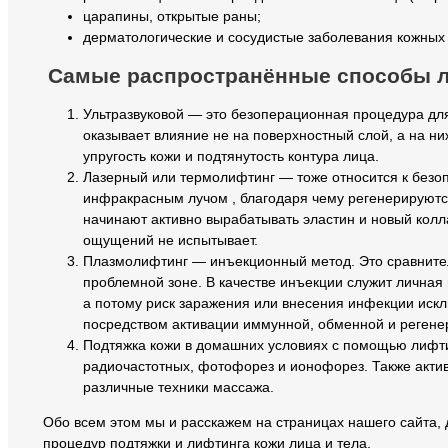
царапины, открытые раны;
дерматологические и сосудистые заболевания кожных 
Самые распространённые способы 
Ультразвуковой — это безоперационная процедура для 
оказывает влияние не на поверхностный слой, а на н
упругость кожи и подтянутость контура лица.
Лазерный или термолифтинг — тоже относится к без
инфракрасным лучом , благодаря чему регенерируютс
начинают активно вырабатывать эластин и новый кол
ощущений не испытывает.
Плазмолифтинг — инъекционный метод. Это сравнител
проблемной зоне. В качестве инъекции служит личная
а потому риск заражения или внесения инфекции иск
посредством активации иммунной, обменной и регене
Подтяжка кожи в домашних условиях с помощью лифти
радиочастотных, фотофорез и ионофорез. Также акт
различные техники массажа.
Обо всем этом мы и расскажем на страницах нашего сайта, 
процедур подтяжки и лифтинга кожи лица и тела.