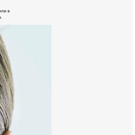
или в
.