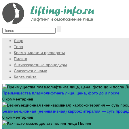
Лицо
Тело
Крема, маски и препараты
Пилинг
Антивозрастные процедуры
Связаться с нами
Карта сайта
Л
Преимущества плазмолифтинга лица, цена, фото до и после
0 комментариев
Безинъекционная (неинвазивная) карбокситерапия — суть процед
0 комментариев
Пилинг