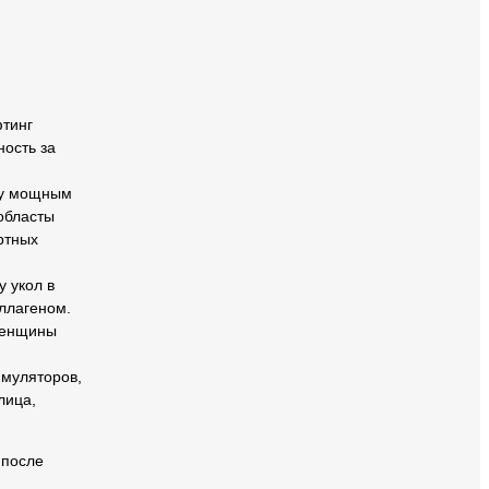
фтинг
ность за
жу мощным
областы
ртных
 укол в
ллагеном.
 женщины
имуляторов,
лица,
 после