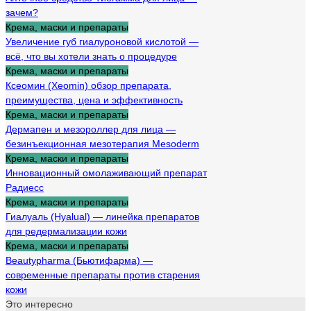
зачем?
Крема, маски и препараты
Увеличение губ гиалуроновой кислотой —
всё, что вы хотели знать о процедуре
Крема, маски и препараты
Ксеомин (Xeomin) обзор препарата,
преимущества, цена и эффективность
Крема, маски и препараты
Дермапен и мезороллер для лица —
безинъекционная мезотерапия Mesoderm
Крема, маски и препараты
Инновационный омолаживающий препарат
Радиесс
Крема, маски и препараты
Гиалуаль (Hyalual) — линейка препаратов
для редермализации кожи
Крема, маски и препараты
Beautypharma (Бьютифарма) —
современные препараты против старения
кожи
Это интересно