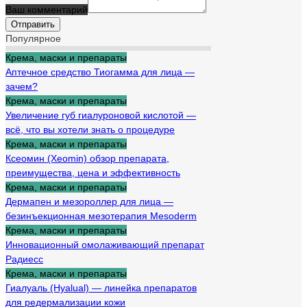
Ваш комментарий
Популярное
Крема, маски и препараты
Аптечное средство Тиогамма для лица —
зачем?
Крема, маски и препараты
Увеличение губ гиалуроновой кислотой —
всё, что вы хотели знать о процедуре
Крема, маски и препараты
Ксеомин (Xeomin) обзор препарата,
преимущества, цена и эффективность
Крема, маски и препараты
Дермапен и мезороллер для лица —
безинъекционная мезотерапия Mesoderm
Крема, маски и препараты
Инновационный омолаживающий препарат
Радиесс
Крема, маски и препараты
Гиалуаль (Hyalual) — линейка препаратов
для редермализации кожи