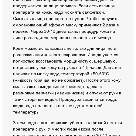
продержаться на лице полчаса. Если есть излишки
препарата на коже, надо их снять салфеткой.
Смывать с лица препарат не нужно. Чтобы получить
омолаживающий эффект, маску применяют 2 раза в
неделю. Через 30-40 дней таких процедур кожа на
лице разгладится, морщины полностью исчезнут.
Крем можно использовать не только для лица, но и
разглаживания кожного покрова рук. Иногда удается
полностью восстановить морщинистую, шершавую,
потрескавшуюся кожу на руках на 4-5 часов. Для этого
наливают в миску воду, температурой +50-60°С
(жидкость горячая, но не обжигает). После этого кожу
смазывают самодельным кремом, надевают
резиновые перчатки (медицинские) и опускают руки в
тазик с горячей водой. Процедура закончится тогда,
когда вода полностью остынет до комнатной
температуры.
Затем надо снять перчатки, убрать салфеткой остатки
препарата с рук. У многих людей кожа после
процедуры краснеет, но примерно через 30-40 минут