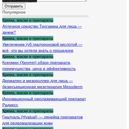
Ваш комментарий
Популярное
Крема, маски и препараты
Аптечное средство Тиогамма для лица —
зачем?
Крема, маски и препараты
Увеличение губ гиалуроновой кислотой —
всё, что вы хотели знать о процедуре
Крема, маски и препараты
Ксеомин (Xeomin) обзор препарата,
преимущества, цена и эффективность
Крема, маски и препараты
Дермапен и мезороллер для лица —
безинъекционная мезотерапия Mesoderm
Крема, маски и препараты
Инновационный омолаживающий препарат
Радиесс
Крема, маски и препараты
Гиалуаль (Hyalual) — линейка препаратов
для редермализации кожи