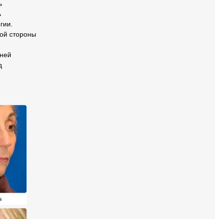
ь
ь
гии.
вой стороны
дней
д