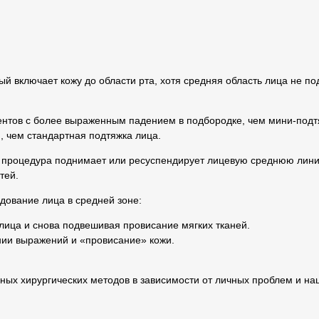
й включает кожу до области рта, хотя средняя область лица не п
иентов с более выраженным падением в подбородке, чем мини-подт
 чем стандартная подтяжка лица.
а процедура поднимает или ресуспендирует лицевую среднюю лини
тей.
дование лица в средней зоне:
 лица и снова подвешивая провисание мягких тканей.
ии выражений и «провисание» кожи.
ых хирургических методов в зависимости от личных проблем и на