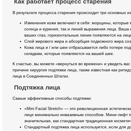
Как работает процесс старения
В результате процесса старения происходит три основных и
Изменения кожи включают в себя: морщины, которые м
солнца и курения, так и линий выражения лица. Ваша 
ваших глаз, горизонтальные линии появляются на лиц
Слой жирового жира и абсорбция подкожного жира соз
Кожа лица и / или шеи отбрасывается либо потере по
складкам, которые появляются на вашей шее.
К счастью, вы можете «вернуться во времени» и увидеть вас
причине хирургия подтяжки лица, также известная как ритид
лица в Соединенных Штатах.
Подтяжка лица
Самые эффективные способы подтяжки:
«Mini Facial Stretch» — это революционная эстетиче
лице минимально инвазивным способом. Мини-лифт пр
значительная, как стандартная традиционная космети
Стандартный подтяжка лица используется, если для 