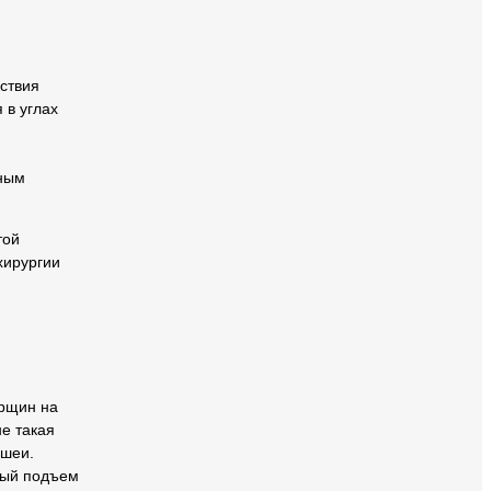
ствия
 в углах
ьным
той
хирургии
орщин на
е такая
 шеи.
ный подъем