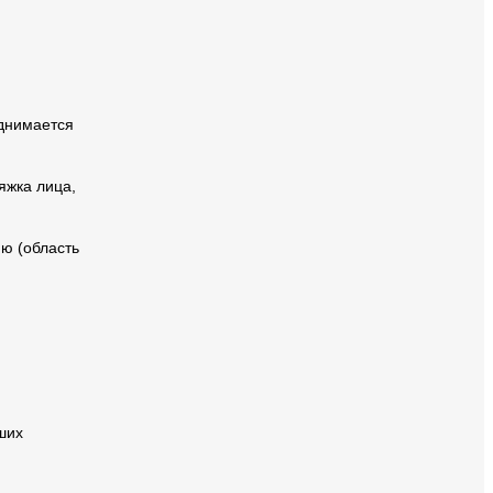
однимается
яжка лица,
ю (область
ших