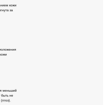
анием кожи
гнута за
омоложения
 кожи
ся меньший
 быть не
(птоз).