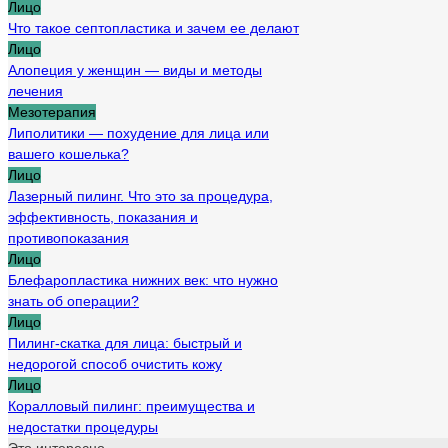
Лицо
Что такое септопластика и зачем ее делают
Лицо
Алопеция у женщин — виды и методы
лечения
Мезотерапия
Липолитики — похудение для лица или
вашего кошелька?
Лицо
Лазерный пилинг. Что это за процедура,
эффективность, показания и
противопоказания
Лицо
Блефаропластика нижних век: что нужно
знать об операции?
Лицо
Пилинг-скатка для лица: быстрый и
недорогой способ очистить кожу
Лицо
Коралловый пилинг: преимущества и
недостатки процедуры