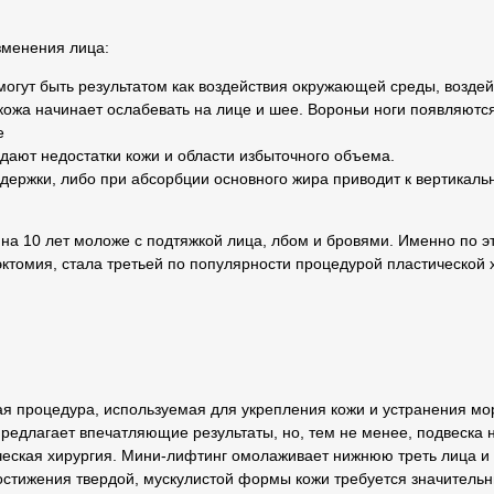
зменения лица:
огут быть результатом как воздействия окружающей среды, воздей
кожа начинает ослабевать на лице и шее. Вороньи ноги появляются
е
дают недостатки кожи и области избыточного объема.
ддержки, либо при абсорбции основного жира приводит к вертикал
 на 10 лет моложе с подтяжкой лица, лбом и бровями. Именно по э
эктомия, стала третьей по популярности процедурой пластической 
ская процедура, используемая для укрепления кожи и устранения м
едлагает впечатляющие результаты, но, тем не менее, подвеска н
ческая хирургия. Мини-лифтинг омолаживает нижнюю треть лица и
достижения твердой, мускулистой формы кожи требуется значитель