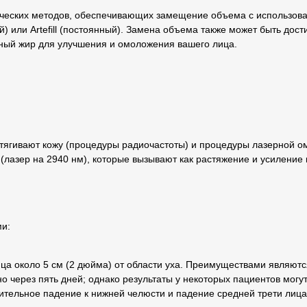
ических методов, обеспечивающих замещение объема с использов
) или Artefill (постоянный). Замена объема также может быть дости
нный жир для улучшения и омоложения вашего лица.
атягивают кожу (процедуры радиочастоты) и процедуры лазерной 
(лазер на 2940 нм), которые вызывают как растяжение и усиление
ми:
лица около 5 см (2 дюйма) от области уха. Преимуществами являют
 через пять дней; однако результаты у некоторых пациентов могут
тельное падение к нижней челюсти и падение средней трети лица 