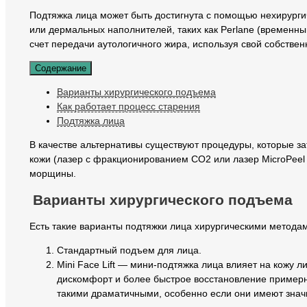
Подтяжка лица может быть достигнута с помощью нехирург
или дермальных наполнителей, таких как Perlane (временный
счет передачи аутологичного жира, используя свой собстве
Содержание
Варианты хирургического подъема
Как работает процесс старения
Подтяжка лица
В качестве альтернативы существуют процедуры, которые з
кожи (лазер с фракционированием CO2 или лазер MicroPeel 
морщины.
Варианты хирургического подъема
Есть такие варианты подтяжки лица хирургическими метода
Стандартный подъем для лица.
Mini Face Lift — мини-подтяжка лица влияет на кожу 
дискомфорт и более быстрое восстановление примерно
такими драматичными, особенно если они имеют значи