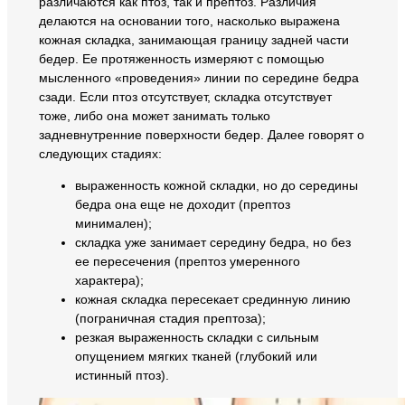
различаются как птоз, так и прептоз. Различия
делаются на основании того, насколько выражена
кожная складка, занимающая границу задней части
бедер. Ее протяженность измеряют с помощью
мысленного «проведения» линии по середине бедра
сзади. Если птоз отсутствует, складка отсутствует
тоже, либо она может занимать только
задневнутренние поверхности бедер. Далее говорят о
следующих стадиях:
выраженность кожной складки, но до середины
бедра она еще не доходит (прептоз
минимален);
складка уже занимает середину бедра, но без
ее пересечения (прептоз умеренного
характера);
кожная складка пересекает срединную линию
(пограничная стадия прептоза);
резкая выраженность складки с сильным
опущением мягких тканей (глубокий или
истинный птоз).