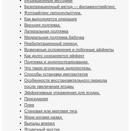
Инъекционные методики
Безоперационный метод — филаментлифтинг
Фэтграфтинг липоскульптура
Как выполняется операция
Верхняя подтяжка
Латеральная подтяжка
Медиальная подтяжка бабочка
Реабилитационный период
Возможные осложнения и побочные эффекты
Как долго сохраняется эффект
Подтяжка и эндопротезирование
Что такое ягодичные эндопротезы
Способы установки имплантатов
Особенности восстановительного периода
после увеличения ягодиц
Эффективные упражнения для ягодиц
Приседания
Плие
Становая или мертвая тяга
Махи ногами назад
Выпады вперед
Ягодичный мостик